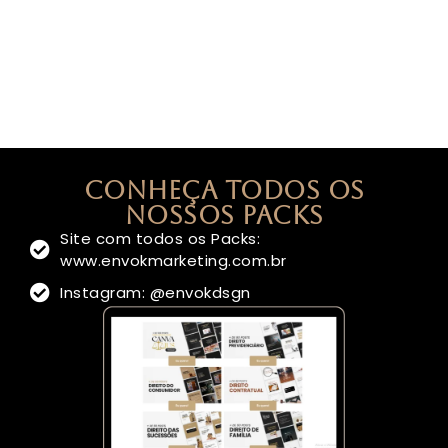
sociais. Desde então, tenho explorado
diversas plataformas, criando conteúdo
inspirador e construído uma comunidade
engajada
Conheça todos os
nossos Packs
Site com todos os Packs:
www.envokmarketing.com.br
Instagram: @envokdsgn