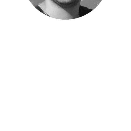
Conheça o produtor
Olá! Eu sou o Damião, um estudante de direito
apaixonado por explorar o mundo da criação de
conteúdo e design. Desde que iniciei meu trabalho
na internet em 2018, tenho buscado
incessantemente aprimorar minhas habilidades e
compartilhar meu conhecimento com o mundo.
Acredito que uma boa apresentação visual é
fundamental para atrair e envolver o público-alvo,
e é exatamente isso que busco conquistar em cada
projeto que me envolvo.
Minha jornada no mundo digital começou em 2018,
quando decidi compartilhar minhas paixões e
conhecimentos através das redes sociais. Desde