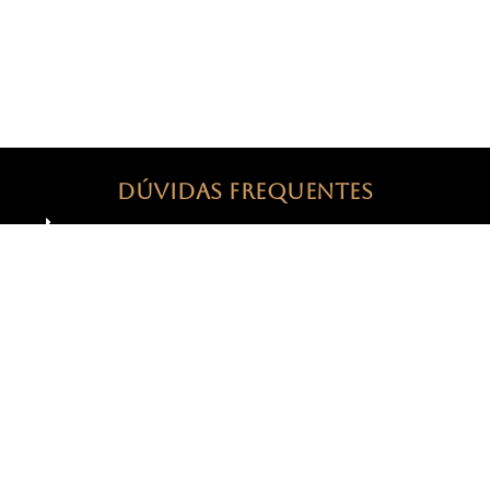
então, tenho explorado diversas plataformas,
criando conteúdo inspirador e construído uma
comunidade engajada.
DÚVIDAS FREQUENTES
Preciso ter conhecimento avançado em
design para utilizar o pack?
Por quanto tempo terei acesso ao Pack?
É seguro adquirir o Pack?
Funciona com o Canva gratuito?
Quando terei acesso aos packs?
Como eu recebo minhas artes?