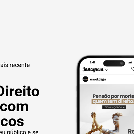
ais recente
ireito
 com
icos
u público e se