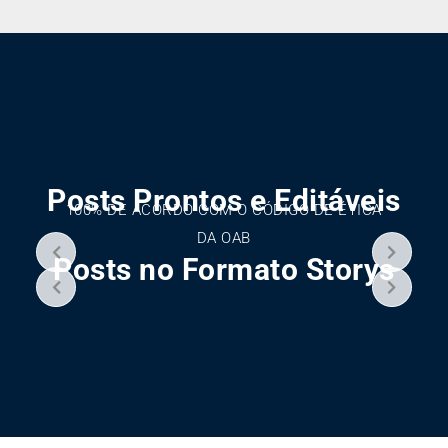
Posts Prontos e Editáveis
100% DE ACORDO COM O CÓDIGO DE ÉTICA
DA OAB
Posts no Formato Storys